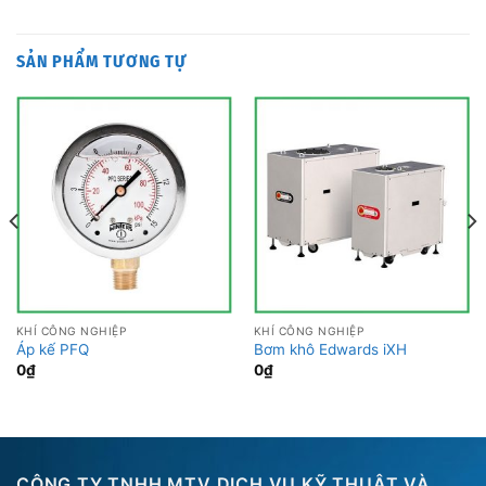
SẢN PHẨM TƯƠNG TỰ
KHÍ CÔNG NGHIỆP
KHÍ CÔNG NGHIỆP
Áp kế PFQ
Bơm khô Edwards iXH
0
₫
0
₫
CÔNG TY TNHH MTV DỊCH VỤ KỸ THUẬT VÀ