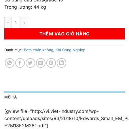
Trọng lượng: 44 kg
Bơm chân không E2M28 số lượng
THÊM VÀO GIỎ HÀNG
Danh mục:
Bơm chân không
,
Khí Công Nghiệp
MÔ TẢ
[gview file=”http://vi.viet-industry.com/wp-
content/uploads/sites/93/2018/10/Edwards_Small_EM_P
E2M18E2M281.pdf”]